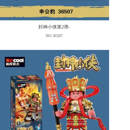
封神小侠第2弹-
NO.36507