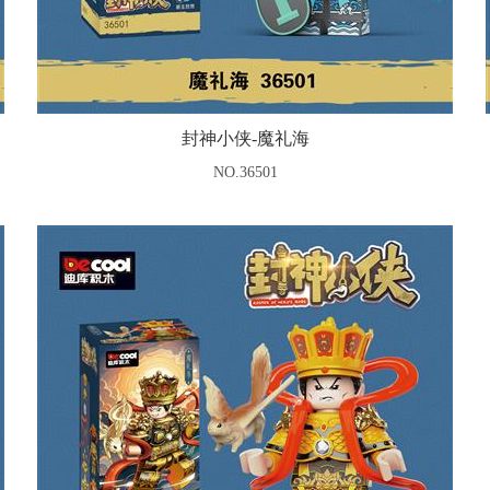
封神小侠-魔礼海
NO.36501