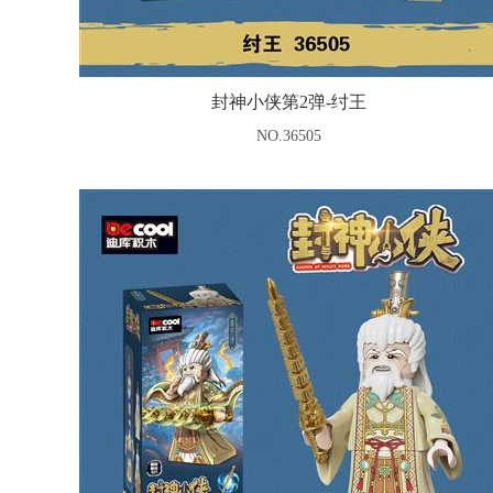
封神小侠第2弹-纣王
NO.36505