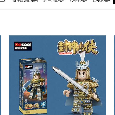
军工厂
激斗西游记系列
水浒小侠系列
八格车系列
红楼梦系列