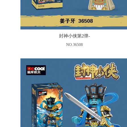
封神小侠第2弹-
NO.36508