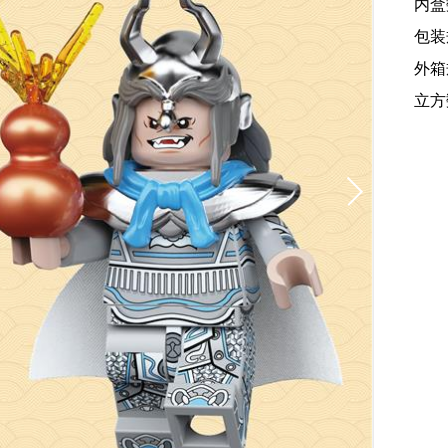
内盒
包装规
外箱规
立方