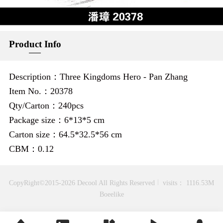
Product Info
Description：Three Kingdoms Hero - Pan Zhang
Item No.：20378
Qty/Carton：240pcs
Package size：6*13*5 cm
Carton size：64.5*32.5*56 cm
CBM：0.12
CopyRight©2015-2026 Decool All Rights Reserved
visits： 1116.53M
Boeelike