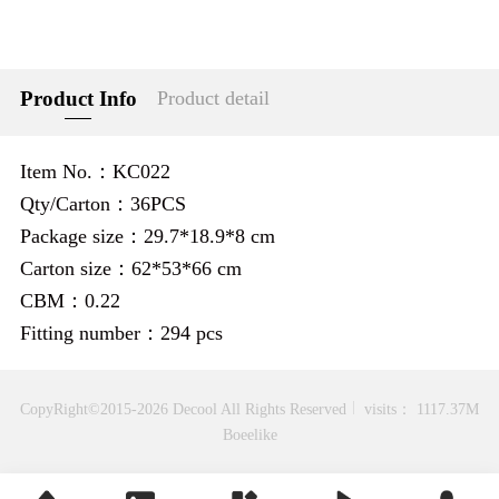
Product Info
Product detail
Item No.：KC022
Qty/Carton：36PCS
Package size：29.7*18.9*8 cm
Carton size：62*53*66 cm
CBM：0.22
Fitting number：294 pcs
CopyRight©2015-2026 Decool All Rights Reserved
visits： 1117.37M
Boeelike