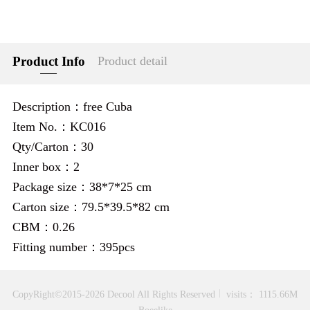
Product Info
Product detail
Description：free Cuba
Item No.：KC016
Qty/Carton：30
Inner box：2
Package size：38*7*25 cm
Carton size：79.5*39.5*82 cm
CBM：0.26
Fitting number：395pcs
CopyRight©2015-2026 Decool All Rights Reserved
visits： 1115.66M
Boeelike