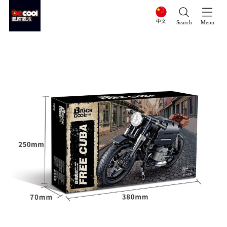
中文
Search
Menu