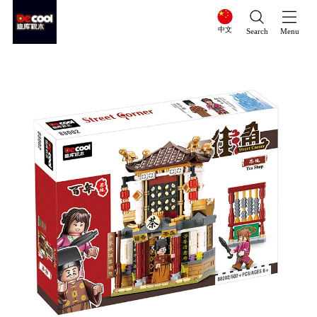
中文
Search
Menu