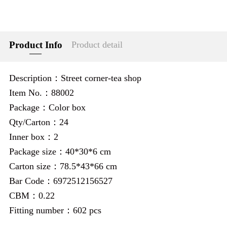
Product Info
Product detail
Description：Street corner-tea shop
Item No.：88002
Package：Color box
Qty/Carton：24
Inner box：2
Package size：40*30*6 cm
Carton size：78.5*43*66 cm
Bar Code：6972512156527
CBM：0.22
Fitting number：602 pcs